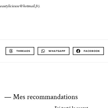
beautylicieuse@hotmail.fr).
THREADS
WHATSAPP
FACEBOOK
— Mes recommandations