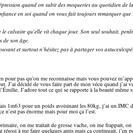
ression quand on subit des moqueries au quotidien de la 
fiance en soi quand on vous fait toujours remarquer que v
 le calvaire qu’elle vit chaque jour. Son seul souhait, per
s de son âge.
uvant et surtout n’hésitez pas à partager vos astuces/expéri
 pour pas qu’on me reconnaisse mais vous pouvez m’appeler
but. J’ai décidé de vous faire part de mon vécu quand j’ai 
 d’Émilie. J’adore tout ce qui se rapporte à la beauté même 
is 1m63 pour un poids avoisinant les 80kg, j’ai un IMC d’e
 ce n’est pas énorme mais pour moi ça l’est.
primaire, on me traitait de grosse vache, on me frappait, on 
ai réussi à me faire quelques amis mais ça continuait, j’en p