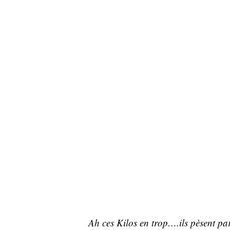
Ah ces Kilos en trop….ils pèsent par