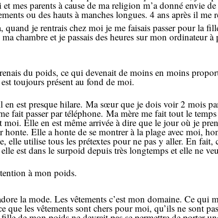
et mes parents à cause de ma religion m’a donné envie de me 
ments ou des hauts à manches longues. 4 ans après il me res
, quand je rentrais chez moi je me faisais passer pour la fill
s ma chambre et je passais des heures sur mon ordinateur à p
 prenais du poids, ce qui devenait de moins en moins proport
 est toujours présent au fond de moi.
 en est presque hilare.
Ma sœur que je dois voir 2 mois pa
me fait passer par téléphone.
Ma mère me fait tout le temps 
t moi. Elle en est même arrivée à dire que le jour où je pre
r honte. Elle a honte de se montrer à la plage avec moi, hon
elle utilise tous les prétextes pour ne pas y aller. En fait,
i, elle est dans le surpoid depuis très longtemps et elle ne v
attention à mon poids.
’adore la mode. Les vêtements c’est mon domaine. Ce qui m
e que les vêtements sont chers pour moi, qu’ils ne sont pa
ille de mon poids ne devrait pas se permettre de porter une 