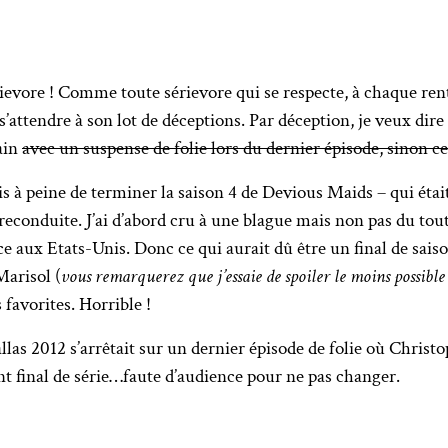
ievore ! Comme toute sérievore qui se respecte, à chaque ren
s’attendre à son lot de déceptions. Par déception, je veux dire 
ain
avec un suspense de folie lors du dernier épisode, sinon c
ais à peine de terminer la saison 4 de Devious Maids – qui était
 reconduite. J’ai d’abord cru à une blague mais non pas du tout
 aux Etats-Unis. Donc ce qui aurait dû être un final de saison
Marisol (
vous remarquerez que j’essaie de spoiler le moins possible
favorites. Horrible !
las 2012 s’arrêtait sur un dernier épisode de folie où Christo
ent final de série…faute d’audience pour ne pas changer.