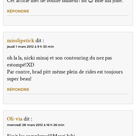
Cet article met de bonne humeur! lol 😉 Bise ma jolie.
RÉPONDRE
misslipstick
dit :
jeudi 1 mars 2012 à 9 h 33 min
oh la la, nicki minaj et son contouring du nez pas
estompé!XD
Par contre, brad pitt même plein de rides est toujours
super beau!
RÉPONDRE
Oli-via
dit :
mercredi 28 mars 2012 à 16 h 26 min