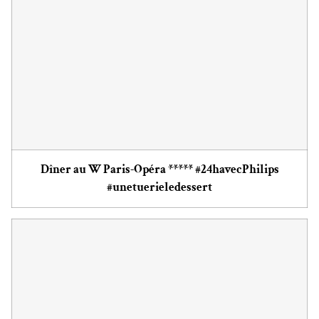
Dîner au W Paris-Opéra ***** #24havecPhilips
#unetuerieledessert