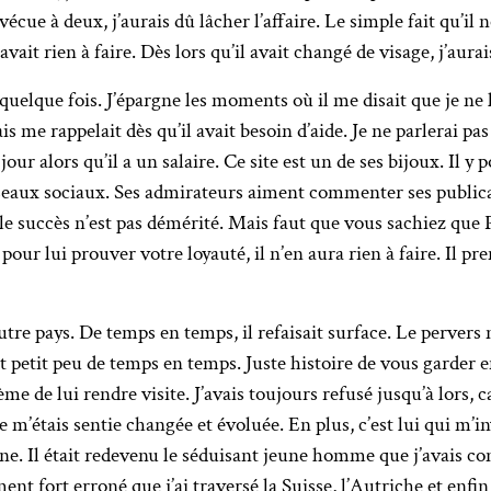
cue à deux, j’aurais dû lâcher l’affaire. Le simple fait qu’il n
avait rien à faire. Dès lors qu’il avait changé de visage, j’aurais
quelque fois. J’épargne les moments où il me disait que je ne l
 me rappelait dès qu’il avait besoin d’aide. Je ne parlerai pas
jour alors qu’il a un salaire. Ce site est un de ses bijoux. Il y 
réseaux sociaux. Ses admirateurs aiment commenter ses publica
t le succès n’est pas démérité. Mais faut que vous sachiez que P
our lui prouver votre loyauté, il n’en aura rien à faire. Il pren
 autre pays. De temps en temps, il refaisait surface. Le perver
 petit peu de temps en temps. Juste histoire de vous garder e
me de lui rendre visite. J’avais toujours refusé jusqu’à lors, c
e m’étais sentie changée et évoluée. En plus, c’est lui qui m’inv
nne. Il était redevenu le séduisant jeune homme que j’avais co
ment fort erroné que j’ai traversé la Suisse, l’Autriche et enf