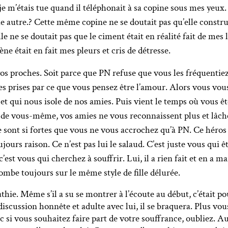
 je m’étais tue quand il téléphonait à sa copine sous mes yeux.
 une autre.? Cette même copine ne se doutait pas qu’elle constr
lle ne se doutait pas que le ciment était en réalité fait de mes
ne était en fait mes pleurs et cris de détresse.
os proches. Soit parce que PN refuse que vous les fréquentiez
s prises par ce que vous pensez être l’amour. Alors vous vou
t et qui nous isole de nos amies. Puis vient le temps où vous 
 de vous-même, vos amies ne vous reconnaissent plus et lâchen
e sont si fortes que vous ne vous accrochez qu’à PN. Ce héros 
ours raison. Ce n’est pas lui le salaud. C’est juste vous qui ête
c’est vous qui cherchez à souffrir. Lui, il a rien fait et en a m
tombe toujours sur le même style de fille délurée.
thie. Même s’il a su se montrer à l’écoute au début, c’était p
cussion honnête et adulte avec lui, il se braquera. Plus vou
i vous souhaitez faire part de votre souffrance, oubliez. Au p