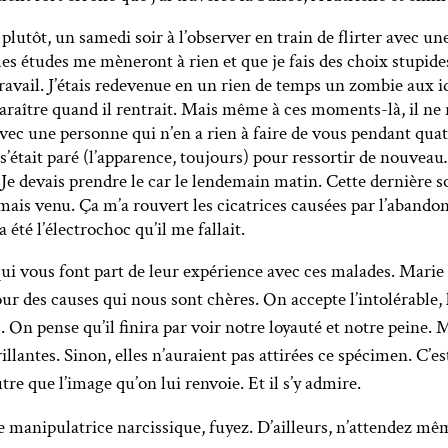
plutôt, un samedi soir à l’observer en train de flirter avec un
es études me mèneront à rien et que je fais des choix stupide
ravail. J’étais redevenue en un rien de temps un zombie aux idé
 paraître quand il rentrait. Mais même à ces moments-là, il ne 
c une personne qui n’en a rien à faire de vous pendant quatre
l s’était paré (l’apparence, toujours) pour ressortir de nouve
 Je devais prendre le car le lendemain matin. Cette dernière s
 jamais venu. Ça m’a rouvert les cicatrices causées par l’abandon
a été l’électrochoc qu’il me fallait.
ui vous font part de leur expérience avec ces malades. Marie
ur des causes qui nous sont chères. On accepte l’intolérable, 
On pense qu’il finira par voir notre loyauté et notre peine. 
llantes. Sinon, elles n’auraient pas attirées ce spécimen. C’est 
utre que l’image qu’on lui renvoie. Et il s’y admire.
e manipulatrice narcissique, fuyez. D’ailleurs, n’attendez m