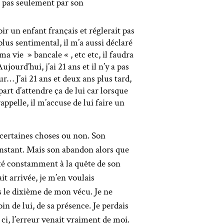
t pas seulement par son
voir un enfant français et réglerait pas
lus sentimental, il m’a aussi déclaré
a vie » bancale « , etc etc, il faudra
ourd’hui, j’ai 21 ans et il n’y a pas
ur… J’ai 21 ans et deux ans plus tard,
part d’attendre ça de lui car lorsque
rappelle, il m’accuse de lui faire un
 certaines choses ou non. Son
onstant. Mais son abandon alors que
i été constamment à la quête de son
it arrivée, je m’en voulais
pas le dixième de mon vécu. Je ne
n de lui, de sa présence. Je perdais
s ci, l’erreur venait vraiment de moi.