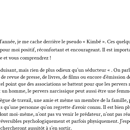
’année, je me cache derrière le pseudo « Kimbé ». Ces quelque
 pour moi positif, réconfortant et encourageant. Il est import
ire et vous comprendrez !
isant, mais rien de plus odieux qu’un séducteur « . On parle
t de revue de presse, de livres, de films ou encore d’émission 
el point que des associations se battent pour que les pervers 
 un homme, le pervers narcissique peut aussi être une femm
lègue de travail, une amie et même un membre de la famille, p
 qu’une personne qu’on regrette d’avoir connu. Il est bien p
dont moi-même, n’ont pas vu venir le prédateur, n’ont pas réal
réversibles psychologiquement et parfois physiquement. J’espè
 chercheront aussitôt à s’en sortir.