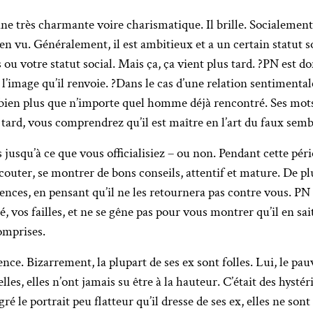
e très charmante voire charismatique. Il brille. Socialement, i
bien vu. Généralement, il est ambitieux et a un certain statut s
s ou votre statut social. Mais ça, ça vient plus tard. ?PN est d
de l’image qu’il renvoie. ?Dans le cas d’une relation sentimental
 bien plus que n’importe quel homme déjà rencontré. Ses mots 
tard, vous comprendrez qu’il est maître en l’art du faux semb
jusqu’à ce que vous officialisiez – ou non. Pendant cette pér
écouter, se montrer de bons conseils, attentif et mature. De plus
ences, en pensant qu’il ne les retournera pas contre vous. PN 
té, vos failles, et ne se gêne pas pour vous montrer qu’il en sa
omprises.
ence. Bizarrement, la plupart de ses ex sont folles. Lui, le pauv
les, elles n’ont jamais su être à la hauteur. C’était des hysté
gré le portrait peu flatteur qu’il dresse de ses ex, elles ne sont