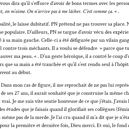
vous dira qu’il s’efforce d’avoir de bons termes avec les person
, on m’aime. On n’arrive pas à me lâcher. C’est comme ça.
« .
alité, le laisse dubitatif. PN prétend ne pas trouver sa place. N
sse populaire. D’ailleurs, PN se targue d’avoir vécu des expér
 à sa main gauche. Celle-ci a été défigurée par un vilain gang 
 contre trois méchants. Il a voulu se défendre » parce que tu
sauver ma peau. « . D’un geste héroïque, il a contré le coup d’u
rs que sa main a été tranchée et qu’il s’est rendu seul à l’hôpit
uvent au début.
ans mon cas de figure, il me reprochait de ne pas lui représe
 de ses 27 ans, il aurait souhaité que je construise la même ch
t vrai. Je me suis vite sentie honteuse de ce que j’étais. J’ava
s études que je faisais quand il glorifiait ses collègues (fémi
 même pas de la merde. Je l’ai cru quand il m’a dit que je n’étai
pour la première et dernière fois, Dieu merci. Et oui, le fond 