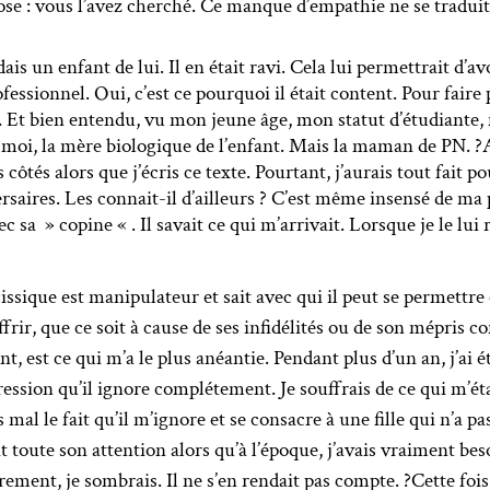
ose : vous l’avez cherché. Ce manque d’empathie ne se tradui
dais un enfant de lui. Il en était ravi. Cela lui permettrait d’a
ssionnel. Oui, c’est ce pourquoi il était content. Pour faire p
. Et bien entendu, vu mon jeune âge, mon statut d’étudiante, m
 moi, la mère biologique de l’enfant. Mais la maman de PN. ?Auj
ôtés alors que j’écris ce texte. Pourtant, j’aurais tout fait po
ersaires. Les connait-il d’ailleurs ? C’est même insensé de ma 
c sa » copine « . Il savait ce qui m’arrivait. Lorsque je le lui 
issique est manipulateur et sait avec qui il peut se permettre
ir, que ce soit à cause de ses infidélités ou de son mépris c
fant, est ce qui m’a le plus anéantie. Pendant plus d’un an, j’a
ssion qu’il ignore complétement. Je souffrais de ce qui m’éta
s mal le fait qu’il m’ignore et se consacre à une fille qui n’a 
oute son attention alors qu’à l’époque, j’avais vraiment besoi
airement, je sombrais. Il ne s’en rendait pas compte. ?Cette foi